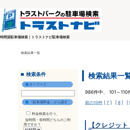
時間貸駐車場検索｜トラストナビ駐車場検索
検索結果一覧
検索条件
検索結果一
キーワード
986件中、 101～1
「駐車場料金」から探す
前の10件
[
7
] [
8
] [
料金検索を行う。
短時間・長時間どちらのご利
【クレジット
用ですか？