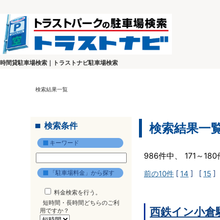
時間貸駐車場検索｜トラストナビ駐車場検索
検索結果一覧
検索条件
検索結果一
キーワード
986件中、 171～1
「駐車場料金」から探す
前の10件
[
14
] [
15
]
料金検索を行う。
短時間・長時間どちらのご利
西鉄イン小倉
用ですか？