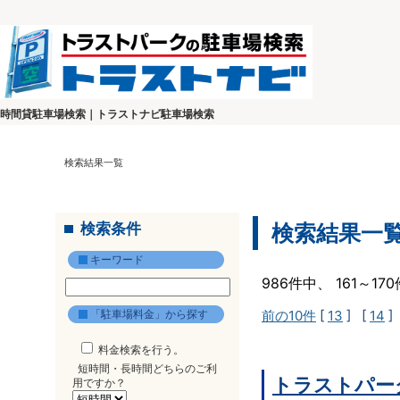
時間貸駐車場検索｜トラストナビ駐車場検索
検索結果一覧
検索条件
検索結果一
キーワード
986件中、 161～1
「駐車場料金」から探す
前の10件
[
13
] [
14
]
料金検索を行う。
短時間・長時間どちらのご利
トラストパー
用ですか？