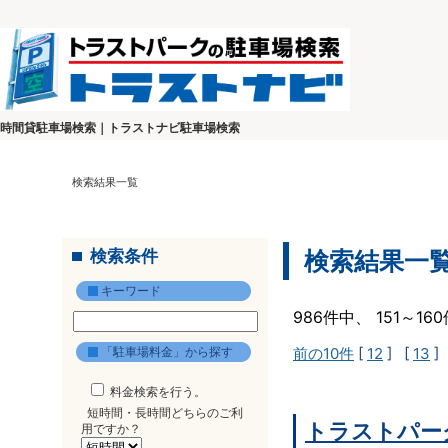
時間貸駐車場検索｜トラストナビ駐車場検索
検索結果一覧
検索条件
検索結果一
キーワード
986件中、 151～1
「駐車場料金」から探す
前の10件
[
12
] [
13
]
料金検索を行う。
短時間・長時間どちらのご利
トラストパー
用ですか？