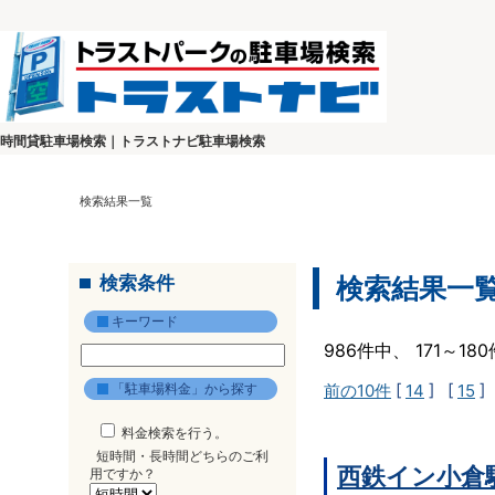
時間貸駐車場検索｜トラストナビ駐車場検索
検索結果一覧
検索条件
検索結果一
キーワード
986件中、 171～1
「駐車場料金」から探す
前の10件
[
14
] [
15
]
料金検索を行う。
短時間・長時間どちらのご利
西鉄イン小倉
用ですか？