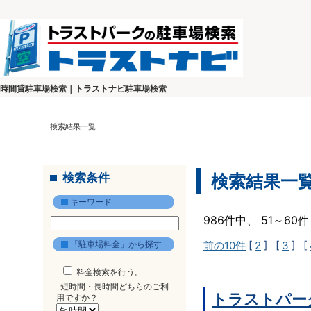
時間貸駐車場検索｜トラストナビ駐車場検索
検索結果一覧
検索条件
検索結果一
キーワード
986件中、 51～6
「駐車場料金」から探す
前の10件
[
2
] [
3
] [
料金検索を行う。
短時間・長時間どちらのご利
トラストパー
用ですか？