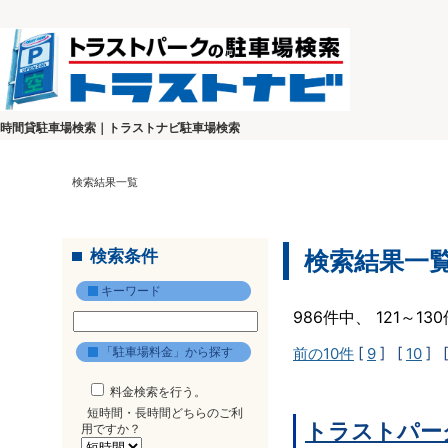
時間貸駐車場検索｜トラストナビ駐車場検索
検索結果一覧
検索条件
検索結果一
キーワード
986件中、 121～1
「駐車場料金」から探す
前の10件
[
9
] [
10
] 
料金検索を行う。
短時間・長時間どちらのご利
トラストパー
用ですか？