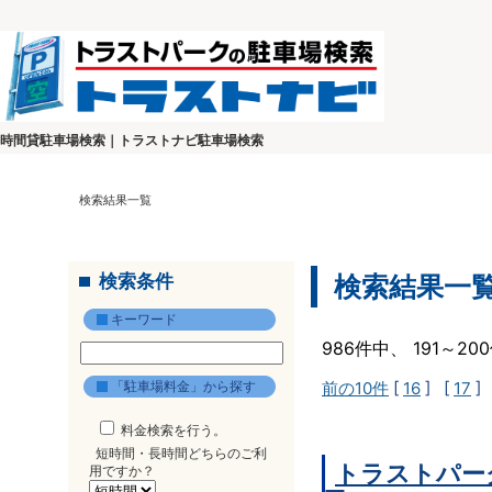
時間貸駐車場検索｜トラストナビ駐車場検索
検索結果一覧
検索条件
検索結果一
キーワード
986件中、 191～2
「駐車場料金」から探す
前の10件
[
16
] [
17
]
料金検索を行う。
短時間・長時間どちらのご利
トラストパー
用ですか？