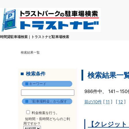
時間貸駐車場検索｜トラストナビ駐車場検索
検索結果一覧
検索条件
検索結果一
キーワード
986件中、 141～1
「駐車場料金」から探す
前の10件
[
11
] [
12
] 
料金検索を行う。
短時間・長時間どちらのご利
【クレジット
用ですか？