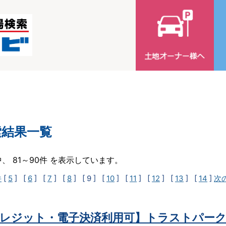
索結果一覧
中、 81～90件 を表示しています。
件
[
5
] [
6
] [
7
] [
8
]
[ 9 ]
[
10
] [
11
] [
12
] [
13
] [
14
]
次
レジット・電子決済利用可】トラストパーク