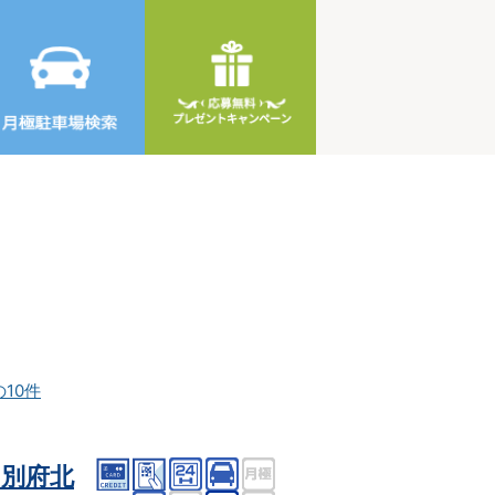
の10件
別府北