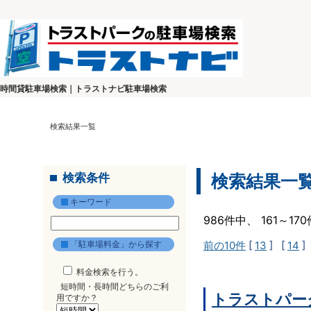
時間貸駐車場検索｜トラストナビ駐車場検索
検索結果一覧
検索条件
検索結果一
キーワード
986件中、 161～1
「駐車場料金」から探す
前の10件
[
13
] [
14
]
料金検索を行う。
短時間・長時間どちらのご利
トラストパー
用ですか？