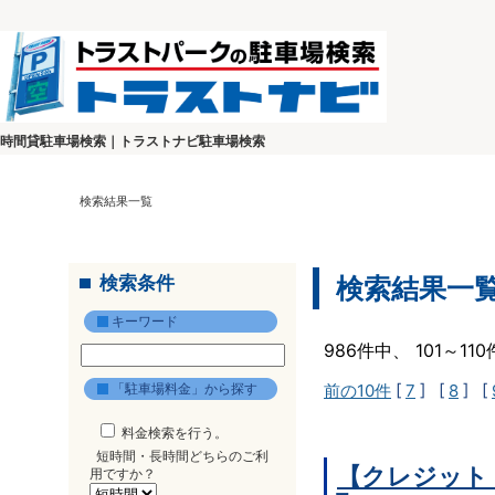
時間貸駐車場検索｜トラストナビ駐車場検索
検索結果一覧
検索条件
検索結果一
キーワード
986件中、 101～1
「駐車場料金」から探す
前の10件
[
7
] [
8
] [
料金検索を行う。
短時間・長時間どちらのご利
【クレジット
用ですか？