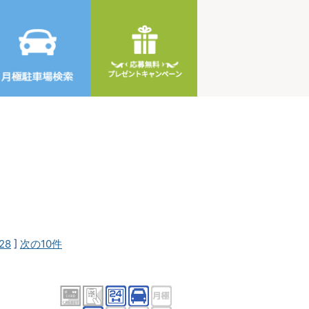
28
]
次の10件