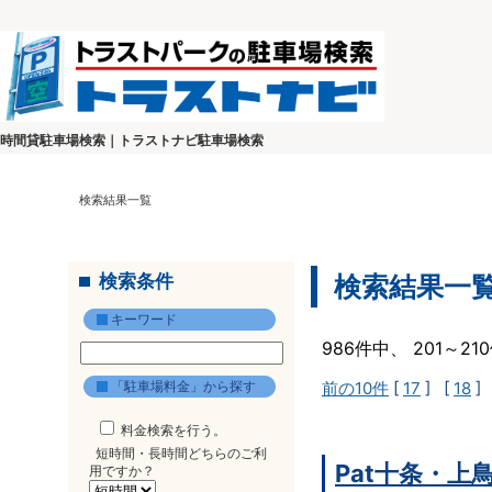
時間貸駐車場検索｜トラストナビ駐車場検索
検索結果一覧
検索条件
検索結果一
キーワード
986件中、 201～2
「駐車場料金」から探す
前の10件
[
17
] [
18
]
料金検索を行う。
短時間・長時間どちらのご利
Pat十条・上
用ですか？