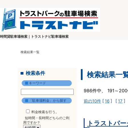
時間貸駐車場検索｜トラストナビ駐車場検索
検索結果一覧
検索条件
検索結果一
キーワード
986件中、 191～2
「駐車場料金」から探す
前の10件
[
16
] [
17
]
料金検索を行う。
短時間・長時間どちらのご利
トラストパー
用ですか？