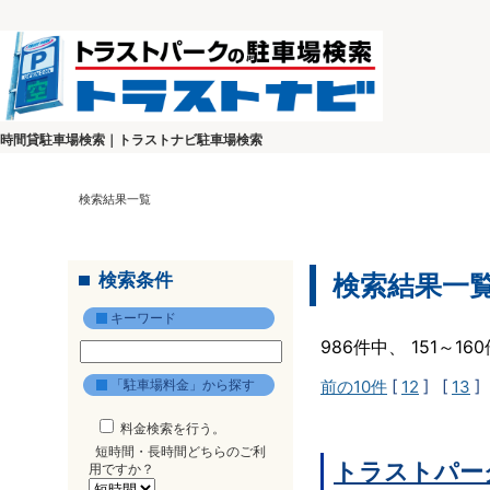
時間貸駐車場検索｜トラストナビ駐車場検索
検索結果一覧
検索条件
検索結果一
キーワード
986件中、 151～1
「駐車場料金」から探す
前の10件
[
12
] [
13
]
料金検索を行う。
短時間・長時間どちらのご利
トラストパー
用ですか？