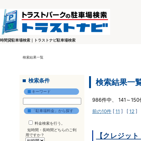
時間貸駐車場検索｜トラストナビ駐車場検索
検索結果一覧
検索条件
検索結果一
キーワード
986件中、 141～1
「駐車場料金」から探す
前の10件
[
11
] [
12
] 
料金検索を行う。
短時間・長時間どちらのご利
【クレジット
用ですか？