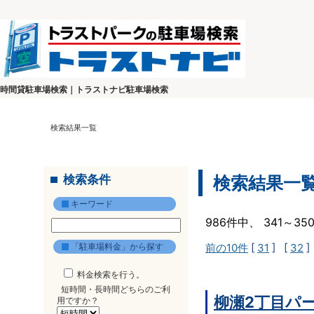
時間貸駐車場検索｜トラストナビ駐車場検索
検索結果一覧
検索条件
検索結果一
キーワード
986件中、 341～3
「駐車場料金」から探す
前の10件
[
31
] [
32
]
料金検索を行う。
短時間・長時間どちらのご利
柳瀬2丁目パ
用ですか？