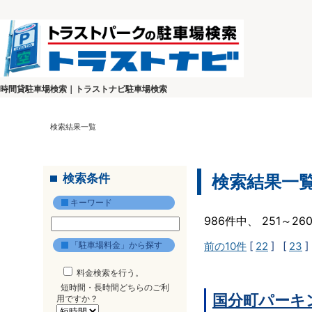
時間貸駐車場検索｜トラストナビ駐車場検索
検索結果一覧
検索条件
検索結果一
キーワード
986件中、 251～2
「駐車場料金」から探す
前の10件
[
22
] [
23
]
料金検索を行う。
短時間・長時間どちらのご利
国分町パーキ
用ですか？