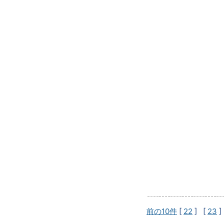
前の10件
[
22
] [
23
]