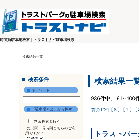
時間貸駐車場検索｜トラストナビ駐車場検索
検索結果一覧
検索条件
検索結果一
キーワード
986件中、 91～10
「駐車場料金」から探す
前の10件
[
6
] [
7
] [
料金検索を行う。
短時間・長時間どちらのご利
トラストパーク
用ですか？