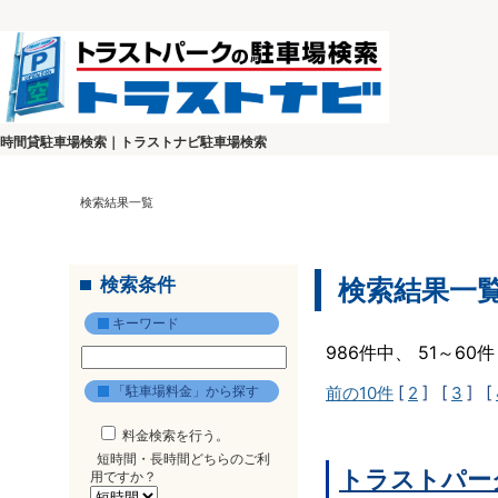
時間貸駐車場検索｜トラストナビ駐車場検索
検索結果一覧
検索条件
検索結果一
キーワード
986件中、 51～6
「駐車場料金」から探す
前の10件
[
2
] [
3
] [
料金検索を行う。
短時間・長時間どちらのご利
トラストパー
用ですか？