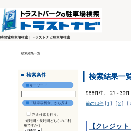
時間貸駐車場検索｜トラストナビ駐車場検索
検索結果一覧
検索条件
検索結果一
キーワード
986件中、 21～3
「駐車場料金」から探す
前の10件
[
1
] [
2
]
[ 
料金検索を行う。
短時間・長時間どちらのご利
【クレジット
用ですか？