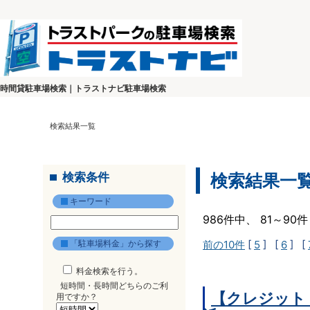
時間貸駐車場検索｜トラストナビ駐車場検索
検索結果一覧
検索条件
検索結果一
キーワード
986件中、 81～9
「駐車場料金」から探す
前の10件
[
5
] [
6
] [
料金検索を行う。
短時間・長時間どちらのご利
【クレジット
用ですか？