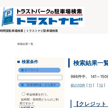
時間貸駐車場検索｜トラストナビ駐車場検索
検索結果一覧
検索条件
検索結果一
キーワード
986件中、 141～1
「駐車場料金」から探す
前の10件
[
11
] [
12
] 
料金検索を行う。
短時間・長時間どちらのご利
【クレジット
用ですか？