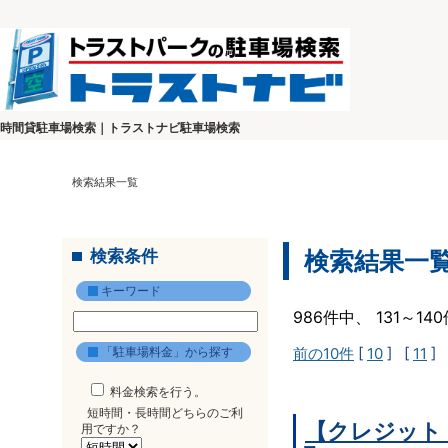
時間貸駐車場検索｜トラストナビ駐車場検索
検索結果一覧
検索条件
検索結果一
キーワード
986件中、 131～1
「駐車場料金」から探す
前の10件
[
10
] [
11
] 
料金検索を行う。
短時間・長時間どちらのご利
【クレジット
用ですか？