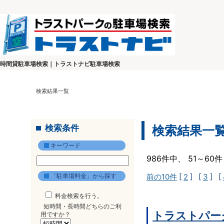
時間貸駐車場検索｜トラストナビ駐車場検索
検索結果一覧
検索条件
検索結果一
キーワード
986件中、 51～6
「駐車場料金」から探す
前の10件
[
2
] [
3
] [
料金検索を行う。
短時間・長時間どちらのご利
トラストパー
用ですか？