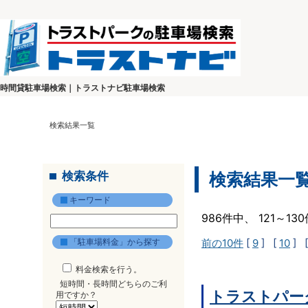
時間貸駐車場検索｜トラストナビ駐車場検索
検索結果一覧
検索条件
検索結果一
キーワード
986件中、 121～1
「駐車場料金」から探す
前の10件
[
9
] [
10
] 
料金検索を行う。
短時間・長時間どちらのご利
トラストパー
用ですか？