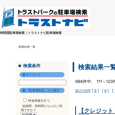
時間貸駐車場検索｜トラストナビ駐車場検索
検索結果一覧
検索条件
検索結果一
キーワード
986件中、 111～1
「駐車場料金」から探す
前の10件
[
8
] [
9
] [
料金検索を行う。
短時間・長時間どちらのご利
【クレジット
用ですか？