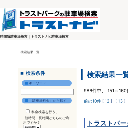
時間貸駐車場検索｜トラストナビ駐車場検索
検索結果一覧
検索条件
検索結果一
キーワード
986件中、 151～1
「駐車場料金」から探す
前の10件
[
12
] [
13
]
料金検索を行う。
短時間・長時間どちらのご利
トラストパー
用ですか？