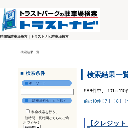
時間貸駐車場検索｜トラストナビ駐車場検索
検索結果一覧
検索条件
検索結果一
キーワード
986件中、 101～1
「駐車場料金」から探す
前の10件
[
7
] [
8
] [
料金検索を行う。
短時間・長時間どちらのご利
【クレジット
用ですか？