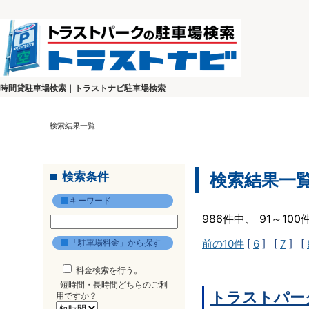
時間貸駐車場検索｜トラストナビ駐車場検索
検索結果一覧
検索条件
検索結果一
キーワード
986件中、 91～10
「駐車場料金」から探す
前の10件
[
6
] [
7
] [
料金検索を行う。
短時間・長時間どちらのご利
トラストパーク
用ですか？