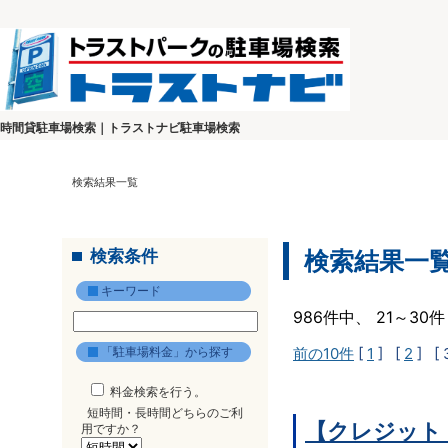
時間貸駐車場検索｜トラストナビ駐車場検索
検索結果一覧
検索条件
検索結果一
キーワード
986件中、 21～3
「駐車場料金」から探す
前の10件
[
1
] [
2
]
[ 
料金検索を行う。
短時間・長時間どちらのご利
【クレジット
用ですか？