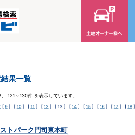
索結果一覧
中、 121～130件 を表示しています。
件
[
9
] [
10
] [
11
] [
12
]
[ 13 ]
[
14
] [
15
] [
16
] [
17
] [
18
ストパーク門司東本町