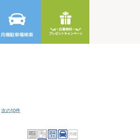
]
次の10件