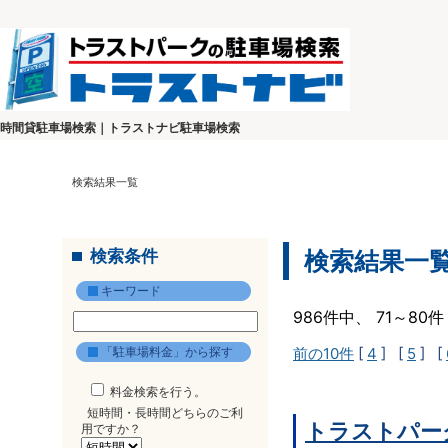
時間貸駐車場検索｜トラストナビ駐車場検索
検索結果一覧
検索条件
検索結果一
キーワード
986件中、 71～8
「駐車場料金」から探す
前の10件
[
4
] [
5
] [
料金検索を行う。
短時間・長時間どちらのご利
トラストパー
用ですか？