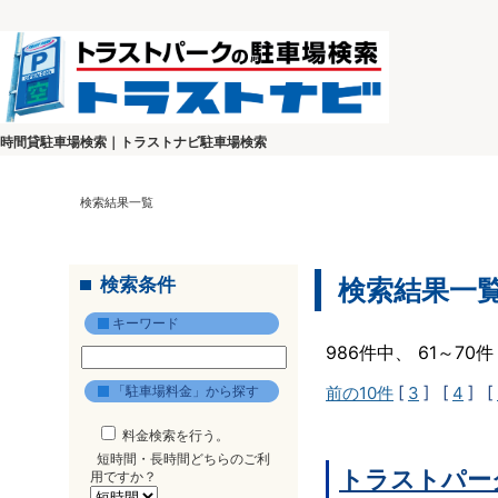
時間貸駐車場検索｜トラストナビ駐車場検索
検索結果一覧
検索条件
検索結果一
キーワード
986件中、 61～7
「駐車場料金」から探す
前の10件
[
3
] [
4
] [
料金検索を行う。
短時間・長時間どちらのご利
トラストパー
用ですか？