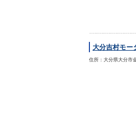
大分吉村モー
住所：大分県大分市金池