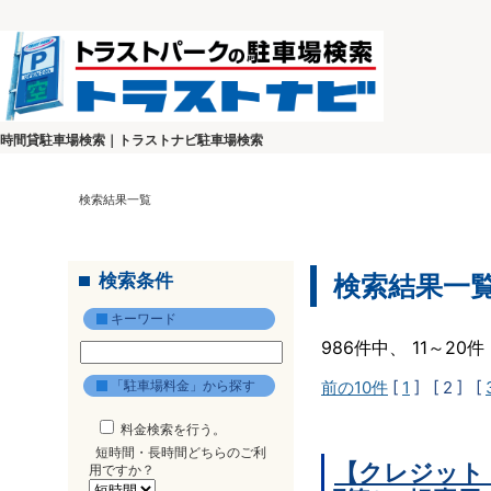
時間貸駐車場検索｜トラストナビ駐車場検索
検索結果一覧
検索条件
検索結果一
キーワード
986件中、 11～2
「駐車場料金」から探す
前の10件
[
1
]
[ 2 ]
[
料金検索を行う。
短時間・長時間どちらのご利
【クレジット
用ですか？