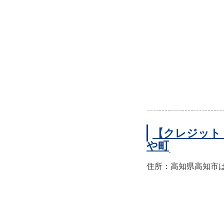
【クレジット
や町
住所：高知県高知市はり