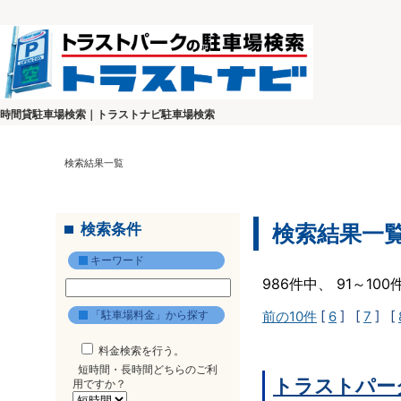
時間貸駐車場検索｜トラストナビ駐車場検索
検索結果一覧
検索条件
検索結果一
キーワード
986件中、 91～10
「駐車場料金」から探す
前の10件
[
6
] [
7
] [
料金検索を行う。
短時間・長時間どちらのご利
トラストパーク
用ですか？