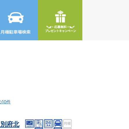
の10件
別府北