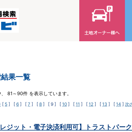
索結果一覧
中、 81～90件 を表示しています。
件
[
5
] [
6
] [
7
] [
8
]
[ 9 ]
[
10
] [
11
] [
12
] [
13
] [
14
]
次
レジット・電子決済利用可】トラストパーク