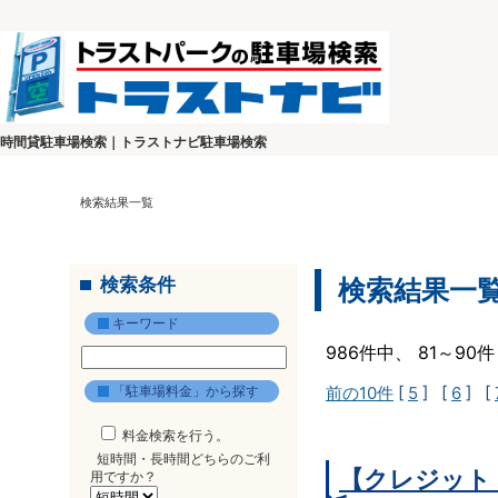
時間貸駐車場検索｜トラストナビ駐車場検索
検索結果一覧
検索条件
検索結果一
キーワード
986件中、 81～9
「駐車場料金」から探す
前の10件
[
5
] [
6
] [
料金検索を行う。
短時間・長時間どちらのご利
【クレジット
用ですか？