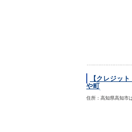
【クレジット
や町
住所：高知県高知市はり