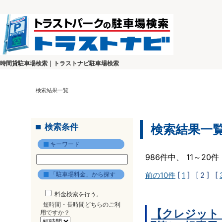
時間貸駐車場検索｜トラストナビ駐車場検索
検索結果一覧
検索条件
検索結果一
キーワード
986件中、 11～2
「駐車場料金」から探す
前の10件
[
1
]
[ 2 ]
[
料金検索を行う。
短時間・長時間どちらのご利
【クレジット
用ですか？