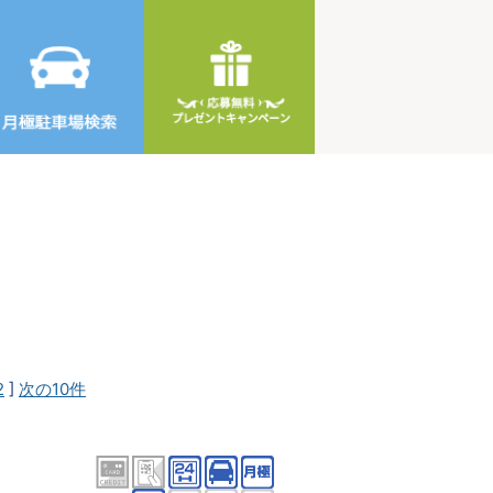
2
]
次の10件