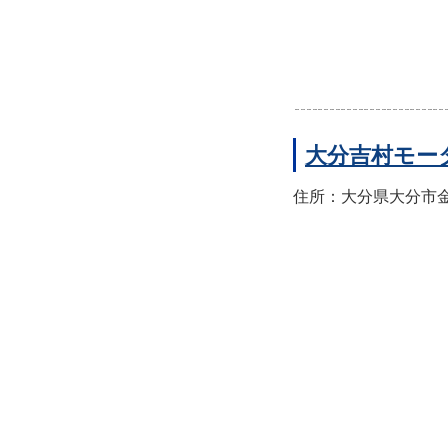
大分吉村モー
住所：大分県大分市金池