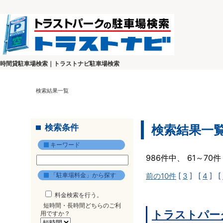
時間貸駐車場検索｜トラストナビ駐車場検索
検索結果一覧
検索条件
検索結果一
キーワード
986件中、 61～7
「駐車場料金」から探す
前の10件
[
3
] [
4
] [
料金検索を行う。
短時間・長時間どちらのご利
トラストパー
用ですか？