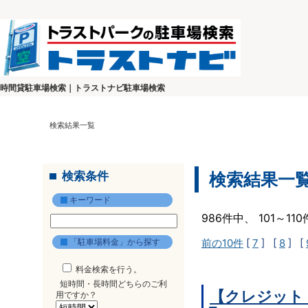
時間貸駐車場検索｜トラストナビ駐車場検索
検索結果一覧
検索条件
検索結果一
キーワード
986件中、 101～1
「駐車場料金」から探す
前の10件
[
7
] [
8
] [
料金検索を行う。
短時間・長時間どちらのご利
【クレジット
用ですか？