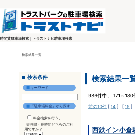
時間貸駐車場検索｜トラストナビ駐車場検索
検索結果一覧
検索条件
検索結果一
キーワード
986件中、 171～1
「駐車場料金」から探す
前の10件
[
14
] [
15
]
料金検索を行う。
短時間・長時間どちらのご利
西鉄イン小倉
用ですか？