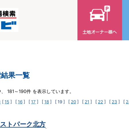
索結果一覧
中、 181～190件 を表示しています。
件
[
15
] [
16
] [
17
] [
18
]
[ 19 ]
[
20
] [
21
] [
22
] [
23
] [
2
ストパーク北方