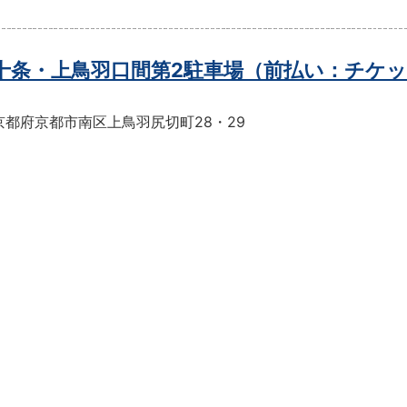
t十条・上鳥羽口間第2駐車場（前払い：チケ
京都府京都市南区上鳥羽尻切町28・29