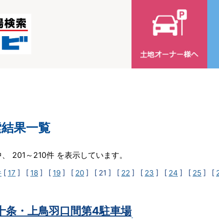
索結果一覧
中、 201～210件 を表示しています。
件
[
17
] [
18
] [
19
] [
20
]
[ 21 ]
[
22
] [
23
] [
24
] [
25
] [
t十条・上鳥羽口間第4駐車場