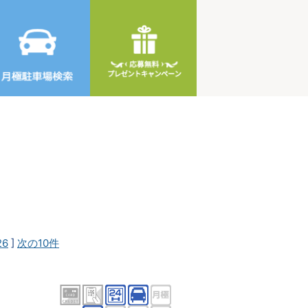
26
]
次の10件