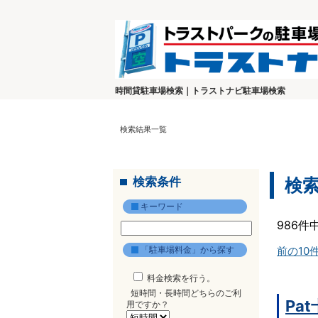
時間貸駐車場検索｜トラストナビ駐車場検索
検索結果一覧
検索条件
検
キーワード
986件
「駐車場料金」から探す
前の10
料金検索を行う。
短時間・長時間どちらのご利
Pa
用ですか？