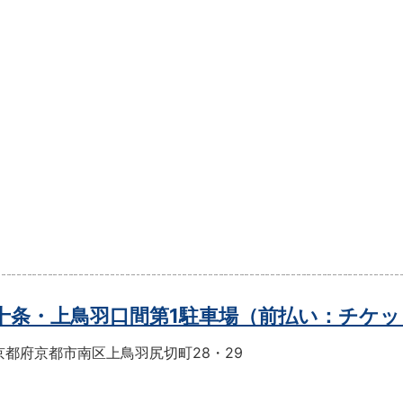
t十条・上鳥羽口間第1駐車場（前払い：チケ
京都府京都市南区上鳥羽尻切町28・29