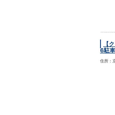
【ク
6駐
住所：