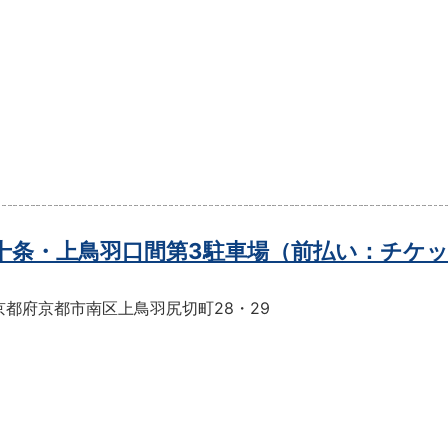
t十条・上鳥羽口間第3駐車場（前払い：チケ
京都府京都市南区上鳥羽尻切町28・29