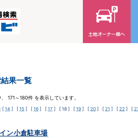
索結果一覧
中、 171～180件 を表示しています。
件
[
14
] [
15
] [
16
] [
17
]
[ 18 ]
[
19
] [
20
] [
21
] [
22
] [
2
イン小倉駐車場