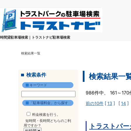
時間貸駐車場検索｜トラストナビ駐車場検索
検索結果一覧
検索条件
検索結果一
キーワード
986件中、 161～1
「駐車場料金」から探す
前の10件
[
13
] [
14
]
料金検索を行う。
短時間・長時間どちらのご利
トラストパー
用ですか？