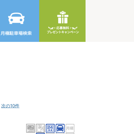
]
次の10件