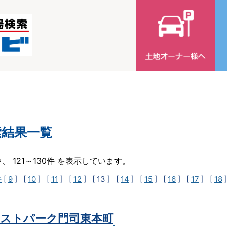
索結果一覧
中、 121～130件 を表示しています。
件
[
9
] [
10
] [
11
] [
12
]
[ 13 ]
[
14
] [
15
] [
16
] [
17
] [
18
ストパーク門司東本町