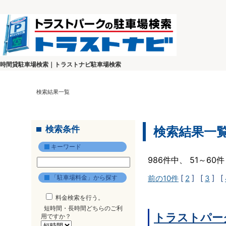
時間貸駐車場検索｜トラストナビ駐車場検索
検索結果一覧
検索条件
検索結果一
キーワード
986件中、 51～6
「駐車場料金」から探す
前の10件
[
2
] [
3
] [
料金検索を行う。
短時間・長時間どちらのご利
トラストパー
用ですか？